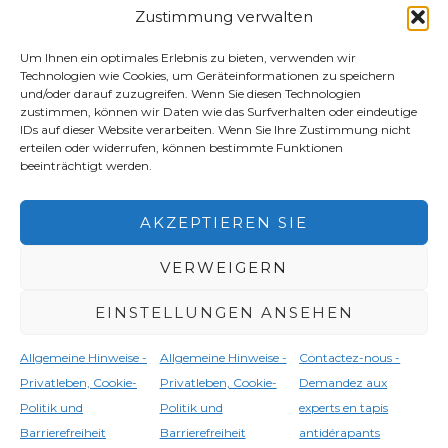
Zustimmung verwalten
Eco-Systems.
www.caseiecosystem.com
Um Ihnen ein optimales Erlebnis zu bieten, verwenden wir
Technologien wie Cookies, um Geräteinformationen zu speichern
E-Mail:
info@anti-slip-mat.com
und/oder darauf zuzugreifen. Wenn Sie diesen Technologien
zustimmen, können wir Daten wie das Surfverhalten oder eindeutige
Telefon:
+39 0131 854022
IDs auf dieser Website verarbeiten. Wenn Sie Ihre Zustimmung nicht
erteilen oder widerrufen, können bestimmte Funktionen
beeinträchtigt werden.
Copyright [Urheberrecht] 2026 anti-slip-mat.com
AKZEPTIEREN SIE
Rechtliche Hinweise - Datenschutz, Cookie-
Richtlinie und Barrierefreiheit
VERWEIGERN
EINSTELLUNGEN ANSEHEN
English
(
Englisch
)
Français
(
Französisch
)
Allgemeine Hinweise -
Allgemeine Hinweise -
Contactez-nous -
Deutsch
Italiano
(
Italienisch
)
Privatleben, Cookie-
Privatleben, Cookie-
Demandez aux
Español
(
Spanisch
)
Politik und
Politik und
experts en tapis
Barrierefreiheit
Barrierefreiheit
antidérapants