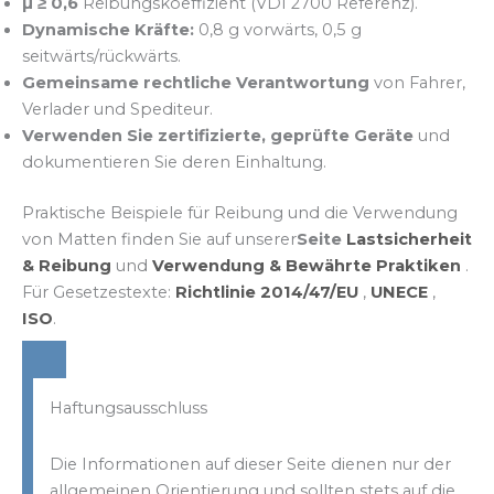
µ ≥ 0,6
Reibungskoeffizient (VDI 2700 Referenz).
Dynamische Kräfte:
0,8 g vorwärts, 0,5 g
seitwärts/rückwärts.
Gemeinsame rechtliche Verantwortung
von Fahrer,
Verlader und Spediteur.
Verwenden Sie zertifizierte, geprüfte Geräte
und
dokumentieren Sie deren Einhaltung.
Praktische Beispiele für Reibung und die Verwendung
von Matten finden Sie auf unserer
Seite
Lastsicherheit
& Reibung
und
Verwendung &
Bewährte Praktiken
.
Für Gesetzestexte:
Richtlinie 2014/47/EU
,
UNECE
,
ISO
.
Haftungsausschluss
Die Informationen auf dieser Seite dienen nur der
allgemeinen Orientierung und sollten stets auf die