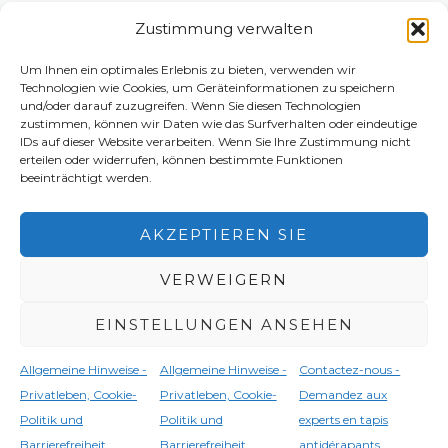
entdecken Sie die gesamte Produktpalette des Casei
Zustimmung verwalten
Eco-Systems.
www.caseiecosystem.com
Um Ihnen ein optimales Erlebnis zu bieten, verwenden wir
Technologien wie Cookies, um Geräteinformationen zu speichern
E-Mail:
info@anti-slip-mat.com
und/oder darauf zuzugreifen. Wenn Sie diesen Technologien
zustimmen, können wir Daten wie das Surfverhalten oder eindeutige
Telefon:
+39 0131 854022
IDs auf dieser Website verarbeiten. Wenn Sie Ihre Zustimmung nicht
erteilen oder widerrufen, können bestimmte Funktionen
beeinträchtigt werden.
Copyright [Urheberrecht] 2026 anti-slip-mat.com
AKZEPTIEREN SIE
Rechtliche Hinweise - Datenschutz, Cookie-
Richtlinie und Barrierefreiheit
VERWEIGERN
EINSTELLUNGEN ANSEHEN
English
(
Englisch
)
Français
(
Französisch
)
Allgemeine Hinweise -
Allgemeine Hinweise -
Contactez-nous -
Deutsch
Italiano
(
Italienisch
)
Privatleben, Cookie-
Privatleben, Cookie-
Demandez aux
Politik und
Politik und
experts en tapis
Español
(
Spanisch
)
Barrierefreiheit
Barrierefreiheit
antidérapants