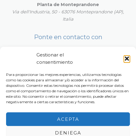
Planta de Monteprandone
Via dell'Industria, 50 - 63076 Monteprandone (AP),
Italia
Ponte en contacto con
Sitio web corporativo
Gestionar el
Visita nuestro sitio corporativo para explorar toda la
consentimiento
gama de productos Casei Eco-System.
www.caseiecosystem.com
Para proporcionar las mejores experiencias, utilizamos tecnologías
como las cookies para almacenar y/o acceder a la información del
dispositivo. Consentir estas tecnologías nos permitirá procesar datos
Correo electrónico:
info@anti-slip-mat.com
como el comportamiento de navegación o los identificadores únicos en
Teléfono:
+39 0131 854022
este sitio. No consentir o retirar el consentimiento, puede afectar
negativamente a ciertas características y funciones.
ACEPTA
Copyright [derechos de autor] 2026 anti-slip-mat.com
Avisos Legales - Privacidad, Política de Cookies y
DENIEGA